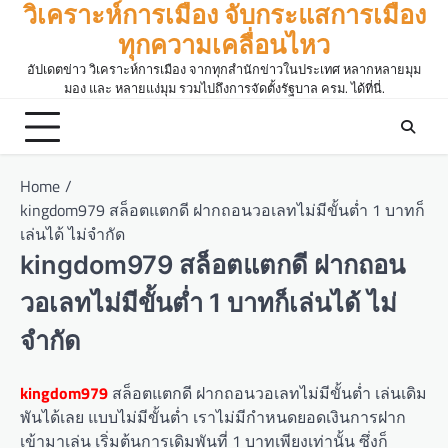
วิเคราะห์การเมือง จับกระแสการเมือง
Skip
to
ทุกความเคลื่อนไหว
content
อัปเดตข่าว วิเคราะห์การเมือง จากทุกสำนักข่าวในประเทศ หลากหลายมุม
มอง และ หลายแง่มุม รวมไปถึงการจัดตั้งรัฐบาล ครม. ได้ที่นี่.
Home
kingdom979 สล็อตแตกดี ฝากถอนวอเลทไม่มีขั้นต่ำ 1 บาทก็
เล่นได้ ไม่จำกัด
kingdom979 สล็อตแตกดี ฝากถอน
วอเลทไม่มีขั้นต่ำ 1 บาทก็เล่นได้ ไม่
จำกัด
kingdom979
สล็อตแตกดี ฝากถอนวอเลทไม่มีขั้นต่ำ เล่นเดิม
พันได้เลย แบบไม่มีขั้นต่ำ เราไม่มีกำหนดยอดเงินการฝาก
เข้ามาเล่น เริ่มต้นการเดิมพันที่ 1 บาทเพียงเท่านั้น ซึ่งก็