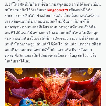
เบอร์โทรศัพท์มือถือ ที่มีชื่อ นามสกุลของเรา ที่ได้ลงทะเบียน
สมัครสมาชิกไว้กับเว็บเรา
kingdom979
เพียงเท่านี้ก็ทำ
รายการทางเงินได้อย่างง่ายดายแล้ว เว็บสล็อตออนไลน์ของ
เรา สล็อตแตกดี ฝากถอนวอเลทไม่มีขั้นต่ำ มีเกมที่ได้
มาตรฐาน ทุกเกมเลยทีเดียว เกมมาตรฐานที่หมายถึงก็คือ
เกมที่ไม่มีแนวโน้มของการโกง เล่นแบบลื่นไหล ไม่มีสะดุด
ระหว่างเดิมพัน เว็บเราได้มีการคัดกรองมาอย่างดี เลือกแต่
เกมดี มีคุณภาพสูง เล่นแล้วได้เงินไว เล่นแล้ว แตกง่าย สล็อต
แตกดี ฝากถอนวอเลทไม่มีขั้นต่ำ แตกจริง มีรางวัลออก
ตลอดทั้งวัน และ เป็นไปอย่างต่อเนื่อง ทำให้ผู้เล่นไว้วางใจ
ในเว็บเราได้เลย