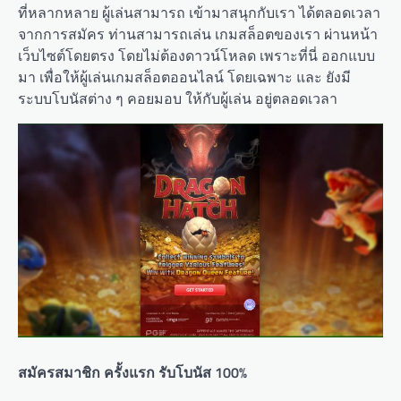
ที่หลากหลาย ผู้เล่นสามารถ เข้ามาสนุกกับเรา ได้ตลอดเวลา
จากการสมัคร ท่านสามารถเล่น เกมสล็อตของเรา ผ่านหน้า
เว็บไซต์โดยตรง โดยไม่ต้องดาวน์โหลด เพราะที่นี่ ออกแบบ
มา เพื่อให้ผู้เล่นเกมสล็อตออนไลน์ โดยเฉพาะ และ ยังมี
ระบบโบนัสต่าง ๆ คอยมอบ ให้กับผู้เล่น อยู่ตลอดเวลา
สมัครสมาชิก ครั้งแรก รับโบนัส 100%