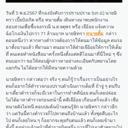
วันที่ 5 พ.ย.2567 ที่กองบังคับการปราบปราม (บก.ป.) นายษิ
ทรา เบี้ยบังเกิด หรือ ทนายตั้ม เดินทางมาพบพนักงาน
สอบสวนเพื่อชี้แจงกรณี น.ส.จตุพร หรือ เจ๊อ้อย แจ้งความ
ฉ้อโกงเงินไปกว่า 71 ล้านบาท นายษิทรา
ทนายตั้ม
กล่าว
ตอนหนึ่งว่า หากทางตำรวจต้องการให้ตนมาให้ข้อมูล ตนรอ
มาตั้งนานแล้ว ที่ผ่านมา ตนอยากให้ฝ่ายเจ๊อ้อยให้การให้เต็ม
ที่ ตนเคยทำหนังสือมาครั้งหนึ่งตั้งแต่คดีโอนมาที่นี่ใหม่ ๆ ซึ่ง
ตนบอกว่า ขอให้สอบผู้กล่าวหาอย่างละเอียดกับพยานโดย
แยกกัน ไม่ได้อยากให้มีทนายความด้วย
นายษิทรา กล่าวต่อว่า จริง ๆ ตนก็รู้ว่าเรื่องราวเป็นอย่างไร
ตนก็อยากให้ตำรวจกองปราบดำเนินการเต็มที่ ถ้าจู่ ๆ ตนรีบ
มาเดี๋ยวตำรวจก็จะมีเวลาในการทำคดีน้อย ตนก็เลยปล่อย
ไม่ได้มาหาตำรวจก่อนหน้านี้ คดีเจ๊อ้อย เกือบเสร็จแล้ว เชื่อ
ทนายดังไม่หนี ตอบปมค้นบ้านคนรู้จัก นายษิทรา กล่าวอีก
ว่า แต่วันนี้ทางตำรวจก็ไปหาตนถึงบ้านแล้ว ทั้งชุดสืบอะไร
ไป ตนก็เลยไหน ๆ ก็อยากจะคุยกับตนแล้ว ตนก็เลยเข้ามา
ทั้งนี้ ขอฝากเจ้าหน้าที่ตำรวจนิดหนึ่ง การที่ไปเอาตัวพยานไป