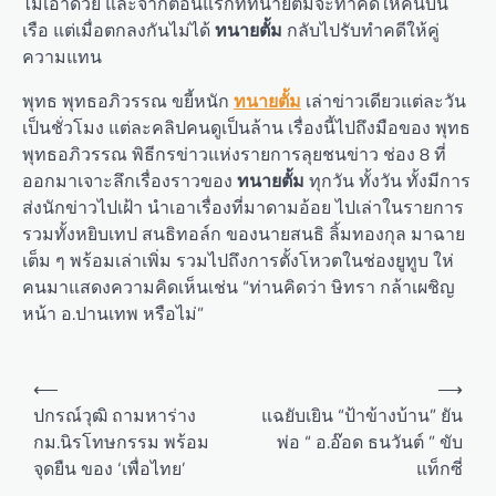
ไม่เอาด้วย และจากตอนแรกที่ทนายตั้มจะทำคดีให้คนบน
เรือ แต่เมื่อตกลงกันไม่ได้
ทนายตั้ม
กลับไปรับทำคดีให้คู่
ความแทน
พุทธ พุทธอภิวรรณ ขยี้หนัก
ทนายตั้ม
เล่าข่าวเดียวแต่ละวัน
เป็นชั่วโมง แต่ละคลิปคนดูเป็นล้าน เรื่องนี้ไปถึงมือของ พุทธ
พุทธอภิวรรณ พิธีกรข่าวแห่งรายการลุยชนข่าว ช่อง 8 ที่
ออกมาเจาะลึกเรื่องราวของ
ทนายตั้ม
ทุกวัน ทั้งวัน ทั้งมีการ
ส่งนักข่าวไปเฝ้า นำเอาเรื่องที่มาดามอ้อย ไปเล่าในรายการ
รวมทั้งหยิบเทป สนธิทอล์ก ของนายสนธิ ลิ้มทองกุล มาฉาย
เต็ม ๆ พร้อมเล่าเพิ่ม รวมไปถึงการตั้งโหวตในช่องยูทูบ ให่
คนมาแสดงความคิดเห็นเช่น “ท่านคิดว่า ษิทรา กล้าเผชิญ
หน้า อ.ปานเทพ หรือไม่”
Post
⟵
⟶
navigation
ปกรณ์วุฒิ ถามหาร่าง
แฉยับเยิน “ป้าข้างบ้าน” ยัน
กม.นิรโทษกรรม พร้อม
พ่อ “ อ.อ๊อด ธนวันต์ ” ขับ
จุดยืน ของ ‘เพื่อไทย’
แท็กซี่