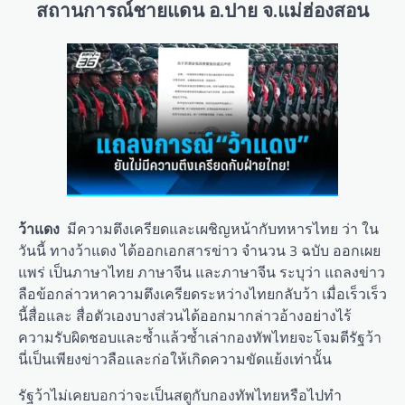
สถานการณ์ชายแดน อ.ปาย จ.แม่ฮ่องสอน
ว้าแดง
มีความตึงเครียดและเผชิญหน้ากับทหารไทย ว่า ใน
วันนี้ ทางว้าแดง ได้ออกเอกสารข่าว จำนวน 3 ฉบับ ออกเผย
แพร่ เป็นภาษาไทย ภาษาจีน และภาษาจีน ระบุว่า แถลงข่าว
ลือข้อกล่าวหาความตึงเครียดระหว่างไทยกลับว้า เมื่อเร็วเร็ว
นี้สื่อและ สื่อตัวเองบางส่วนได้ออกมากล่าวอ้างอย่างไร้
ความรับผิดชอบและซ้ำแล้วซ้ำเล่ากองทัพไทยจะโจมตีรัฐว้า
นี่เป็นเพียงข่าวลือและก่อให้เกิดความขัดแย้งเท่านั้น
รัฐว้าไม่เคยบอกว่าจะเป็นสตูกับกองทัพไทยหรือไปทำ