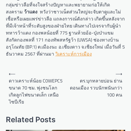
กลุ่มข่าวลือที่จงใจสร้างปัญหาและพยายามก่อให้เกิด
สงคราม
ว้าแดง
หวังว่าชาวเน็ตส่วนใหญ่จะจับตาดูและไม่
เชื่อหรือเผยแพร่ข่าวลือ แถลงการณ์ดังกล่าว เกิดขึ้นหลังจาก
ที่มีเจ้าหน้าที่ระดับสูงของฝ่ายไทย เดินทางไปเจรจากับผู้นำ
ทหารว้าแดง กองพลน้อยที่ 775 ฐานห้วยอ้อ-ปุ่งป่าแขม
สังกัดกองพลที่ 171 กองทัพสหรัฐว้า (UWSA) ช่องทางบ้าน
อรุโณทัย (BP.1) ต.เมืองนะ อ.เชียงดาว จ.เชียงใหม่ เมื่อวันที่ 5
ธันวาคม 2567 ที่ผ่านมา
วิเคราะห์การเมือง
Post
⟵
⟶
navigation
ดาวเคราะห์น้อย C0WEPC5
ตร.บุกทลายบ่อน ย่าน
ขนาด 70 ซม. พุ่งชนโลก
ดอนเมือง รวบนักพนันกว่า
เกิดลูกไฟขนาดเล็ก เหนือ
100 คน
ไซบีเรีย
Related Posts