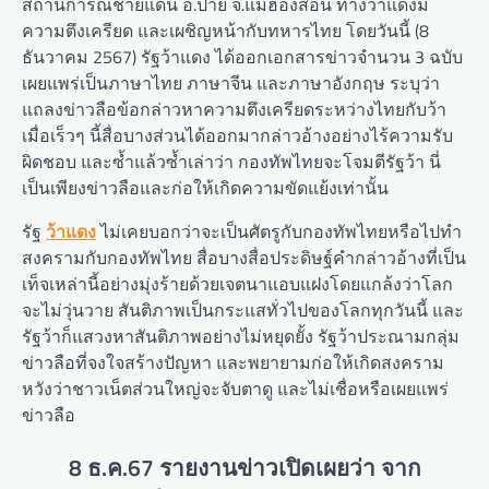
สถานการณ์ชายแดน อ.ปาย จ.แม่ฮ่องสอน ทางว้าแดงมี
ความตึงเครียด และเผชิญหน้ากับทหารไทย โดยวันนี้ (8
ธันวาคม 2567) รัฐว้าแดง ได้ออกเอกสารข่าวจำนวน 3 ฉบับ
เผยแพร่เป็นภาษาไทย ภาษาจีน และภาษาอังกฤษ ระบุว่า
แถลงข่าวลือข้อกล่าวหาความตึงเครียดระหว่างไทยกับว้า
เมื่อเร็วๆ นี้สื่อบางส่วนได้ออกมากล่าวอ้างอย่างไร้ความรับ
ผิดชอบ และซ้ำแล้วซ้ำเล่าว่า กองทัพไทยจะโจมตีรัฐว้า นี่
เป็นเพียงข่าวลือและก่อให้เกิดความขัดแย้งเท่านั้น
รัฐ
ว้าแดง
ไม่เคยบอกว่าจะเป็นศัตรูกับกองทัพไทยหรือไปทำ
สงครามกับกองทัพไทย สื่อบางสื่อประดิษฐ์คำกล่าวอ้างที่เป็น
เท็จเหล่านี้อย่างมุ่งร้ายด้วยเจตนาแอบแฝงโดยแกล้งว่าโลก
จะไม่วุ่นวาย สันติภาพเป็นกระแสทั่วไปของโลกทุกวันนี้ และ
รัฐว้าก็แสวงหาสันติภาพอย่างไม่หยุดยั้ง รัฐว้าประณามกลุ่ม
ข่าวลือที่จงใจสร้างปัญหา และพยายามก่อให้เกิดสงคราม
หวังว่าชาวเน็ตส่วนใหญ่จะจับตาดู และไม่เชื่อหรือเผยแพร่
ข่าวลือ
8 ธ.ค.67 รายงานข่าวเปิดเผยว่า จาก